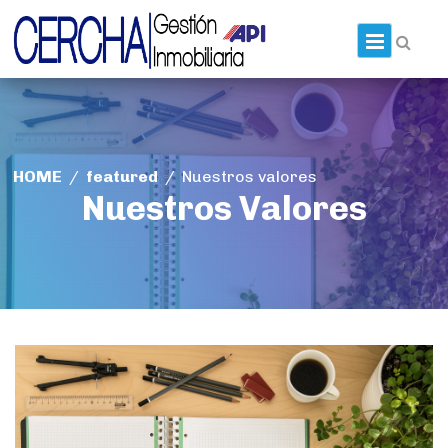
Skip
to
Prim
content
HOME
/
featured
/
Nuestros valores
Nuestros Valores