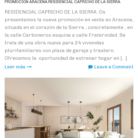
PROMOCION ARACENA:RESIDENCIAL CAPRICHO DE LA SIERRA
RESIDENCIAL CAPRICHO DE LA SIERRA :Os
presentamos la nueva promoción en venta en Aracena,
situada en el corazón de la Sierra , concretamente , en
la calle Carboneros esquina a calle Fraternidad .Se
trata de una obra nueva para 24 viviendas
plurifamiliares con plaza de garaje y trastero.
Ofrecemos la oportunidad de estrenar hogar en […]
o
Leer más
Leave a Comment
P
A
C
D
L
S