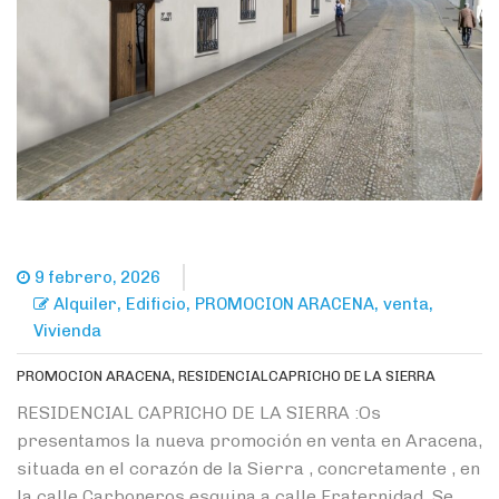
9 febrero, 2026
,
,
,
,
Alquiler
Edificio
PROMOCION ARACENA
venta
Vivienda
PROMOCION ARACENA, RESIDENCIALCAPRICHO DE LA SIERRA
RESIDENCIAL CAPRICHO DE LA SIERRA :Os
presentamos la nueva promoción en venta en Aracena,
situada en el corazón de la Sierra , concretamente , en
la calle Carboneros esquina a calle Fraternidad .Se