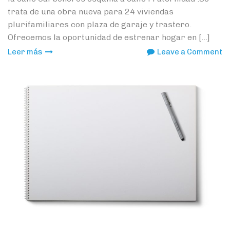
trata de una obra nueva para 24 viviendas
plurifamiliares con plaza de garaje y trastero.
Ofrecemos la oportunidad de estrenar hogar en […]
o
Leer más
Leave a Comment
P
A
R
D
L
S