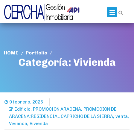
Skip
to
Prim
content
HOME
/
Portfolio
/
Categoría:
Vivienda
9 febrero, 2026
,
,
Edificio
PROMOCION ARACENA
PROMOCION DE
,
,
ARACENA:RESIDENCIAL CAPRICHO DE LA SIERRA
venta
,
Vivienda
Vivienda