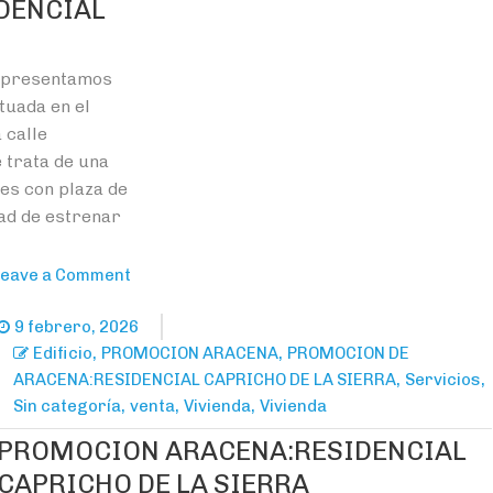
DENCIAL
 presentamos
tuada en el
 calle
 trata de una
es con plaza de
ad de estrenar
on
Leave a Comment
PROMOCION
ARACENA:RESIDENCIAL
9 febrero, 2026
CAPRICHO
,
,
Edificio
PROMOCION ARACENA
PROMOCION DE
DE
,
,
ARACENA:RESIDENCIAL CAPRICHO DE LA SIERRA
Servicios
LA
,
,
,
Sin categoría
venta
Vivienda
Vivienda
SIERRA
PROMOCION ARACENA:RESIDENCIAL
CAPRICHO DE LA SIERRA